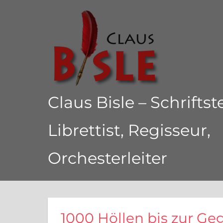
Zum
Inhalt
springen
Claus Bisle – Schriftste
Librettist, Regisseur,
Orchesterleiter
1000
Höllen
bis
zur
1000 Höllen bis zur G
Gegenwart