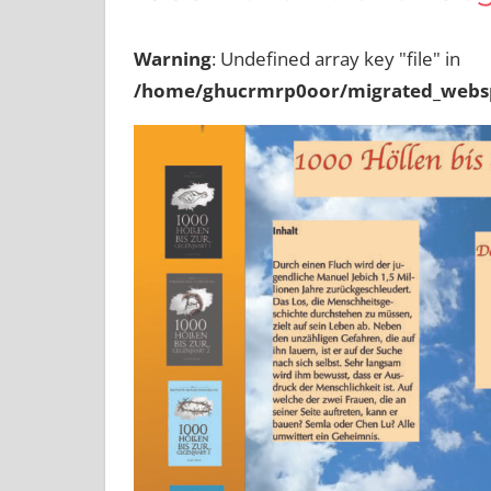
und
die
Warning
: Undefined array key "file" in
Schwebewesentiologie
/home/ghucrmrp0oor/migrated_webs