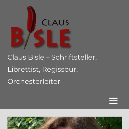
Zum
Inhalt
springen
Claus Bisle – Schriftsteller,
Librettist, Regisseur,
Orchesterleiter
1000
Höllen
bis
MENÜ
zur
Gegenwart
und
die