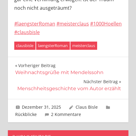
noch nicht ausgeträumt?
#laengsterRoman
#meisterclaus
#1000Hoellen
#clausbisle
clausbisle
laengsterRoman
meisterclaus
Beitragsnavigation
Vorheriger Beitrag
Weihnachtsgrüße mit Mendelssohn
Nächster Beitrag
Menschheitsgeschichte vom Autor erzählt
Dezember 31, 2025
Claus Bisle
Rückblicke
2 Kommentare