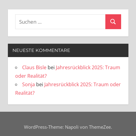
Suchen
Suchen
nach:
NEUESTE KOMMENTARE
Claus Bisle
bei
Jahresrückblick 2025: Traum
oder Realität?
Sonja
bei
Jahresrückblick 2025: Traum oder
Realität?
WordPress-Theme: Napoli von ThemeZee.